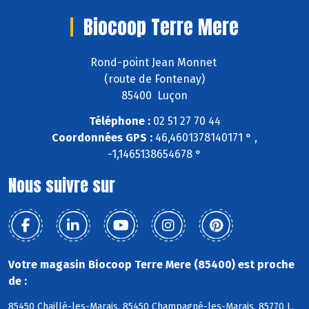
Biocoop Terre Mere
Rond-point Jean Monnet
(route de Fontenay)
85400 Luçon
Téléphone :
02 51 27 70 44
Coordonnées GPS :
46,4601378140171 ° ,
-1,1465138654678 °
Nous suivre sur
Votre magasin Biocoop Terre Mere (85400) est proche
de :
85450 Chaillé-les-Marais, 85450 Champagné-les-Marais, 85770 L,