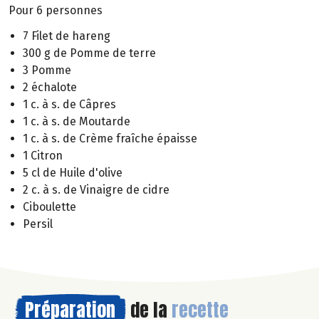
Pour 6 personnes
7 Filet de hareng
300 g de Pomme de terre
3 Pomme
2 échalote
1 c. à s. de Câpres
1 c. à s. de Moutarde
1 c. à s. de Crème fraîche épaisse
1 Citron
5 cl de Huile d'olive
2 c. à s. de Vinaigre de cidre
Ciboulette
Persil
Préparation
de la
recette