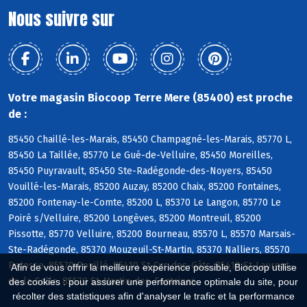
Nous suivre sur
Votre magasin Biocoop Terre Mere (85400) est proche
de :
85450 Chaillé-les-Marais, 85450 Champagné-les-Marais, 85770 L,
85450 La Taillée, 85770 Le Gué-de-Velluire, 85450 Moreilles,
85450 Puyravault, 85450 Ste-Radégonde-des-Noyers, 85450
Vouillé-les-Marais, 85200 Auzay, 85200 Chaix, 85200 Fontaines,
85200 Fontenay-le-Comte, 85200 L, 85370 Le Langon, 85770 Le
Poiré s/Velluire, 85200 Longèves, 85200 Montreuil, 85200
Pissotte, 85770 Velluire, 85200 Bourneau, 85570 L, 85570 Marsais-
Ste-Radégonde, 85370 Mouzeuil-St-Martin, 85370 Nalliers, 85570
Petosse, 85570 Pouillé, 85410 St-Cyr-des-Gâts, 85410 St-Laurent-
Afin de vous offrir la meilleure expérience possible, Biocoop utilise
de-la-Salle, 85570 St-Martin-des-Fontaines
des cookies : pour assurer une performance optimale du site, pour
récolter des statistiques afin d'analyser le trafic et la performance