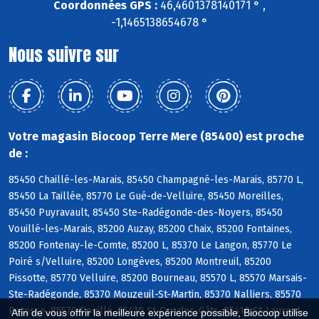
Coordonnées GPS :
46,4601378140171 ° ,
-1,1465138654678 °
Nous suivre sur
Votre magasin Biocoop Terre Mere (85400) est proche
de :
85450 Chaillé-les-Marais, 85450 Champagné-les-Marais, 85770 L,
85450 La Taillée, 85770 Le Gué-de-Velluire, 85450 Moreilles,
85450 Puyravault, 85450 Ste-Radégonde-des-Noyers, 85450
Vouillé-les-Marais, 85200 Auzay, 85200 Chaix, 85200 Fontaines,
85200 Fontenay-le-Comte, 85200 L, 85370 Le Langon, 85770 Le
Poiré s/Velluire, 85200 Longèves, 85200 Montreuil, 85200
Pissotte, 85770 Velluire, 85200 Bourneau, 85570 L, 85570 Marsais-
Ste-Radégonde, 85370 Mouzeuil-St-Martin, 85370 Nalliers, 85570
Petosse, 85570 Pouillé, 85410 St-Cyr-des-Gâts, 85410 St-Laurent-
Afin de vous offrir la meilleure expérience possible, Biocoop utilise