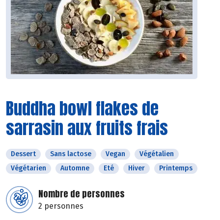
Buddha bowl flakes de
sarrasin aux fruits frais
Dessert
Sans lactose
Vegan
Végétalien
Végétarien
Automne
Eté
Hiver
Printemps
Nombre de personnes
2 personnes