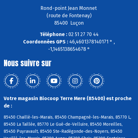
Rond-point Jean Monnet
(route de Fontenay)
85400 Luçon
Téléphone :
02 51 27 70 44
Coordonnées GPS :
46,4601378140171 ° ,
-1,1465138654678 °
Nous suivre sur
Votre magasin Biocoop Terre Mere (85400) est proche
de :
85450 Chaillé-les-Marais, 85450 Champagné-les-Marais, 85770 L,
85450 La Taillée, 85770 Le Gué-de-Velluire, 85450 Moreilles,
85450 Puyravault, 85450 Ste-Radégonde-des-Noyers, 85450