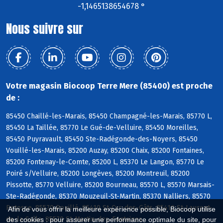
-1,1465138654678 °
Nous suivre sur
Votre magasin Biocoop Terre Mere (85400) est proche
de :
85450 Chaillé-les-Marais, 85450 Champagné-les-Marais, 85770 L,
85450 La Taillée, 85770 Le Gué-de-Velluire, 85450 Moreilles,
85450 Puyravault, 85450 Ste-Radégonde-des-Noyers, 85450
Vouillé-les-Marais, 85200 Auzay, 85200 Chaix, 85200 Fontaines,
85200 Fontenay-le-Comte, 85200 L, 85370 Le Langon, 85770 Le
Poiré s/Velluire, 85200 Longèves, 85200 Montreuil, 85200
Pissotte, 85770 Velluire, 85200 Bourneau, 85570 L, 85570 Marsais-
Ste-Radégonde, 85370 Mouzeuil-St-Martin, 85370 Nalliers, 85570
Petosse, 85570 Pouillé, 85410 St-Cyr-des-Gâts, 85410 St-Laurent-
Afin de vous offrir la meilleure expérience possible, Biocoop utilise
de-la-Salle, 85570 St-Martin-des-Fontaines
des cookies : pour assurer une performance optimale du site, pour