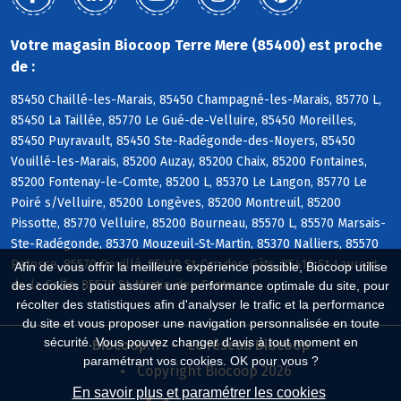
Votre magasin Biocoop Terre Mere (85400) est proche
de :
85450 Chaillé-les-Marais, 85450 Champagné-les-Marais, 85770 L,
85450 La Taillée, 85770 Le Gué-de-Velluire, 85450 Moreilles,
85450 Puyravault, 85450 Ste-Radégonde-des-Noyers, 85450
Vouillé-les-Marais, 85200 Auzay, 85200 Chaix, 85200 Fontaines,
85200 Fontenay-le-Comte, 85200 L, 85370 Le Langon, 85770 Le
Poiré s/Velluire, 85200 Longèves, 85200 Montreuil, 85200
Pissotte, 85770 Velluire, 85200 Bourneau, 85570 L, 85570 Marsais-
Ste-Radégonde, 85370 Mouzeuil-St-Martin, 85370 Nalliers, 85570
Petosse, 85570 Pouillé, 85410 St-Cyr-des-Gâts, 85410 St-Laurent-
Afin de vous offrir la meilleure expérience possible, Biocoop utilise
de-la-Salle, 85570 St-Martin-des-Fontaines
des cookies : pour assurer une performance optimale du site, pour
récolter des statistiques afin d'analyser le trafic et la performance
du site et vous proposer une navigation personnalisée en toute
sécurité. Vous pouvez changer d'avis à tout moment en
Biocoop.fr
Le réseau Biocoop
paramétrant vos cookies. OK pour vous ?
Copyright Biocoop 2026
En savoir plus et paramétrer les cookies