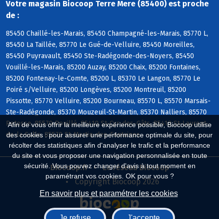
Votre magasin Biocoop Terre Mere (85400) est proche
de :
85450 Chaillé-les-Marais, 85450 Champagné-les-Marais, 85770 L,
85450 La Taillée, 85770 Le Gué-de-Velluire, 85450 Moreilles,
85450 Puyravault, 85450 Ste-Radégonde-des-Noyers, 85450
Vouillé-les-Marais, 85200 Auzay, 85200 Chaix, 85200 Fontaines,
85200 Fontenay-le-Comte, 85200 L, 85370 Le Langon, 85770 Le
Poiré s/Velluire, 85200 Longèves, 85200 Montreuil, 85200
Pissotte, 85770 Velluire, 85200 Bourneau, 85570 L, 85570 Marsais-
Ste-Radégonde, 85370 Mouzeuil-St-Martin, 85370 Nalliers, 85570
Petosse, 85570 Pouillé, 85410 St-Cyr-des-Gâts, 85410 St-Laurent-
Afin de vous offrir la meilleure expérience possible, Biocoop utilise
de-la-Salle, 85570 St-Martin-des-Fontaines
des cookies : pour assurer une performance optimale du site, pour
récolter des statistiques afin d'analyser le trafic et la performance
du site et vous proposer une navigation personnalisée en toute
sécurité. Vous pouvez changer d'avis à tout moment en
Biocoop.fr
Le réseau Biocoop
paramétrant vos cookies. OK pour vous ?
Copyright Biocoop 2026
En savoir plus et paramétrer les cookies
Je refuse
J'accepte