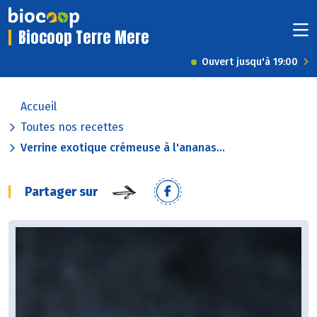
Biocoop Terre Mere
Ouvert jusqu'à 19:00
Accueil
Toutes nos recettes
Verrine exotique crémeuse à l'ananas...
Partager sur