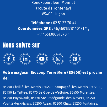
Rond-point Jean Monnet
(route de Fontenay)
85400 Luçon
Téléphone :
02 51 27 70 44
Coordonnées GPS :
46,4601378140171 ° ,
-1,1465138654678 °
Nous suivre sur
Votre magasin Biocoop Terre Mere (85400) est proche
de :
85450 Chaillé-les-Marais, 85450 Champagné-les-Marais, 85770 L,
85450 La Taillée, 85770 Le Gué-de-Velluire, 85450 Moreilles,
85450 Puyravault, 85450 Ste-Radégonde-des-Noyers, 85450
Vouillé-les-Marais, 85200 Auzay, 85200 Chaix, 85200 Fontaines,