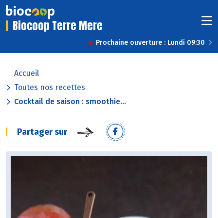
Biocoop Terre Mere
Prochaine ouverture : Lundi 09:30
Accueil
Toutes nos recettes
Cocktail de saison : smoothie...
Partager sur