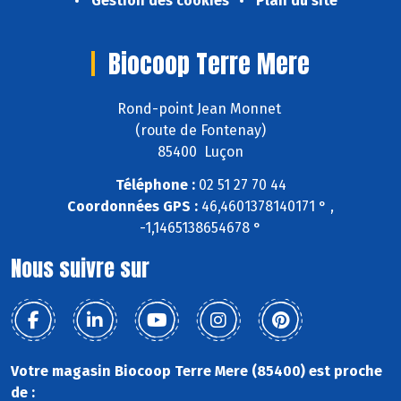
Gestion des cookies
Plan du site
Biocoop Terre Mere
Rond-point Jean Monnet
(route de Fontenay)
85400 Luçon
Téléphone :
02 51 27 70 44
Coordonnées GPS :
46,4601378140171 ° ,
-1,1465138654678 °
Nous suivre sur
Votre magasin Biocoop Terre Mere (85400) est proche
de :