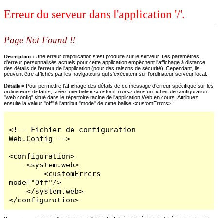
Erreur du serveur dans l'application '/'.
Page Not Found !!
Description :
Une erreur d'application s'est produite sur le serveur. Les paramètres
d'erreur personnalisés actuels pour cette application empêchent l'affichage à distance
des détails de l'erreur de l'application (pour des raisons de sécurité). Cependant, ils
peuvent être affichés par les navigateurs qui s'exécutent sur l'ordinateur serveur local.
Détails =
Pour permettre l'affichage des détails de ce message d'erreur spécifique sur les
ordinateurs distants, créez une balise <customErrors> dans un fichier de configuration
"web.config" situé dans le répertoire racine de l'application Web en cours. Attribuez
ensuite la valeur "off" à l'attribut "mode" de cette balise <customErrors>.
<!-- Fichier de configuration 
Web.Config -->

<configuration>

    <system.web>

        <customErrors 
mode="Off"/>

    </system.web>

</configuration>