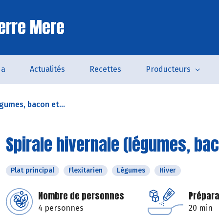
erre Mere
da
Actualités
Recettes
Producteurs
égumes, bacon et...
Spirale hivernale (légumes, bac
Plat principal
Flexitarien
Légumes
Hiver
Nombre de personnes
Prépara
4 personnes
20 min