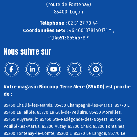
(route de Fontenay)
85400 Luçon
Téléphone :
02 51 27 70 44
Coordonnées GPS :
46,4601378140171 ° ,
-1,1465138654678 °
Nous suivre sur
Votre magasin Biocoop Terre Mere (85400) est proche
de :
85450 Chaillé-les-Marais, 85450 Champagné-les-Marais, 85770 L,
85450 La Taillée, 85770 Le Gué-de-Velluire, 85450 Moreilles,
85450 Puyravault, 85450 Ste-Radégonde-des-Noyers, 85450
Vouillé-les-Marais, 85200 Auzay, 85200 Chaix, 85200 Fontaines,
85200 Fontenay-le-Comte, 85200 L, 85370 Le Langon, 85770 Le