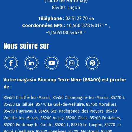
(route de Fontenay)
85400 Luçon
Téléphone :
02 51 27 70 44
Coordonnées GPS :
46,4601378140171 ° ,
-1,1465138654678 °
Nous suivre sur
Votre magasin Biocoop Terre Mere (85400) est proche
de :
85450 Chaillé-les-Marais, 85450 Champagné-les-Marais, 85770 L,
85450 La Taillée, 85770 Le Gué-de-Velluire, 85450 Moreilles,
85450 Puyravault, 85450 Ste-Radégonde-des-Noyers, 85450
Vouillé-les-Marais, 85200 Auzay, 85200 Chaix, 85200 Fontaines,
85200 Fontenay-le-Comte, 85200 L, 85370 Le Langon, 85770 Le
Poiré s/Velluire, 85200 Longèves, 85200 Montreuil, 85200