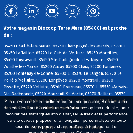
Votre magasin Biocoop Terre Mere (85400) est proche
de :
85450 Chaillé-les-Marais, 85450 Champagné-les-Marais, 85770 L,
85450 La Taillée, 85770 Le Gué-de-Velluire, 85450 Moreilles,
85450 Puyravault, 85450 Ste-Radégonde-des-Noyers, 85450
Vouillé-les-Marais, 85200 Auzay, 85200 Chaix, 85200 Fontaines,
85200 Fontenay-le-Comte, 85200 L, 85370 Le Langon, 85770 Le
Poiré s/Velluire, 85200 Longèves, 85200 Montreuil, 85200
Pissotte, 85770 Velluire, 85200 Bourneau, 85570 L, 85570 Marsais-
Ste-Radégonde, 85370 Mouzeuil-St-Martin, 85370 Nalliers, 85570
Petosse, 85570 Pouillé, 85410 St-Cyr-des-Gâts, 85410 St-Laurent-
Afin de vous offrir la meilleure expérience possible, Biocoop utilise
de-la-Salle, 85570 St-Martin-des-Fontaines
des cookies : pour assurer une performance optimale du site, pour
récolter des statistiques afin d'analyser le trafic et la performance
du site et vous proposer une navigation personnalisée en toute
sécurité. Vous pouvez changer d'avis à tout moment en
Biocoop.fr
Le réseau Biocoop
paramétrant vos cookies. OK pour vous ?