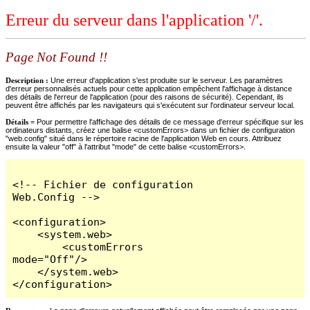
Erreur du serveur dans l'application '/'.
Page Not Found !!
Description :
Une erreur d'application s'est produite sur le serveur. Les paramètres
d'erreur personnalisés actuels pour cette application empêchent l'affichage à distance
des détails de l'erreur de l'application (pour des raisons de sécurité). Cependant, ils
peuvent être affichés par les navigateurs qui s'exécutent sur l'ordinateur serveur local.
Détails =
Pour permettre l'affichage des détails de ce message d'erreur spécifique sur les
ordinateurs distants, créez une balise <customErrors> dans un fichier de configuration
"web.config" situé dans le répertoire racine de l'application Web en cours. Attribuez
ensuite la valeur "off" à l'attribut "mode" de cette balise <customErrors>.
<!-- Fichier de configuration 
Web.Config -->

<configuration>

    <system.web>

        <customErrors 
mode="Off"/>

    </system.web>

</configuration>