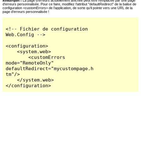
Remarques :
La page d'erreurs actuellement affichée peut être remplacée par une page
d'erreurs personnalisée. Pour ce faire, modifiez l'attribut "defaultRedirect" de la balise de
configuration <customErrors> de l'application, de sorte qu'il pointe vers une URL de la
page d'erreurs personnalisée !
<!-- Fichier de configuration 
Web.Config -->

<configuration>

    <system.web>

        <customErrors 
mode="RemoteOnly" 
defaultRedirect="mycustompage.h
tm"/>

    </system.web>

</configuration>