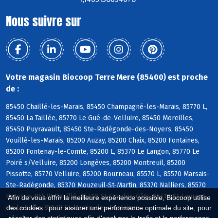
Nous suivre sur
Votre magasin Biocoop Terre Mere (85400) est proche
de :
85450 Chaillé-les-Marais, 85450 Champagné-les-Marais, 85770 L,
85450 La Taillée, 85770 Le Gué-de-Velluire, 85450 Moreilles,
85450 Puyravault, 85450 Ste-Radégonde-des-Noyers, 85450
Vouillé-les-Marais, 85200 Auzay, 85200 Chaix, 85200 Fontaines,
85200 Fontenay-le-Comte, 85200 L, 85370 Le Langon, 85770 Le
Poiré s/Velluire, 85200 Longèves, 85200 Montreuil, 85200
Pissotte, 85770 Velluire, 85200 Bourneau, 85570 L, 85570 Marsais-
Ste-Radégonde, 85370 Mouzeuil-St-Martin, 85370 Nalliers, 85570
Petosse, 85570 Pouillé, 85410 St-Cyr-des-Gâts, 85410 St-Laurent-
Afin de vous offrir la meilleure expérience possible, Biocoop utilise
de-la-Salle, 85570 St-Martin-des-Fontaines
des cookies : pour assurer une performance optimale du site, pour