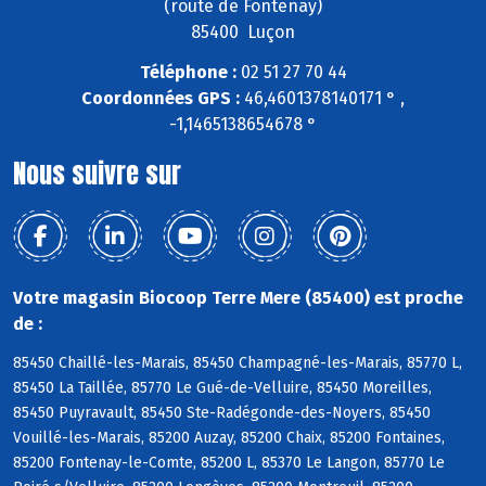
(route de Fontenay)
85400 Luçon
Téléphone :
02 51 27 70 44
Coordonnées GPS :
46,4601378140171 ° ,
-1,1465138654678 °
Nous suivre sur
Votre magasin Biocoop Terre Mere (85400) est proche
de :
85450 Chaillé-les-Marais, 85450 Champagné-les-Marais, 85770 L,
85450 La Taillée, 85770 Le Gué-de-Velluire, 85450 Moreilles,
85450 Puyravault, 85450 Ste-Radégonde-des-Noyers, 85450
Vouillé-les-Marais, 85200 Auzay, 85200 Chaix, 85200 Fontaines,
85200 Fontenay-le-Comte, 85200 L, 85370 Le Langon, 85770 Le