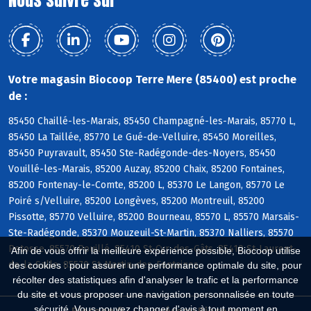
Votre magasin Biocoop Terre Mere (85400) est proche
de :
85450 Chaillé-les-Marais, 85450 Champagné-les-Marais, 85770 L,
85450 La Taillée, 85770 Le Gué-de-Velluire, 85450 Moreilles,
85450 Puyravault, 85450 Ste-Radégonde-des-Noyers, 85450
Vouillé-les-Marais, 85200 Auzay, 85200 Chaix, 85200 Fontaines,
85200 Fontenay-le-Comte, 85200 L, 85370 Le Langon, 85770 Le
Poiré s/Velluire, 85200 Longèves, 85200 Montreuil, 85200
Pissotte, 85770 Velluire, 85200 Bourneau, 85570 L, 85570 Marsais-
Ste-Radégonde, 85370 Mouzeuil-St-Martin, 85370 Nalliers, 85570
Petosse, 85570 Pouillé, 85410 St-Cyr-des-Gâts, 85410 St-Laurent-
Afin de vous offrir la meilleure expérience possible, Biocoop utilise
de-la-Salle, 85570 St-Martin-des-Fontaines
des cookies : pour assurer une performance optimale du site, pour
récolter des statistiques afin d'analyser le trafic et la performance
du site et vous proposer une navigation personnalisée en toute
sécurité. Vous pouvez changer d'avis à tout moment en