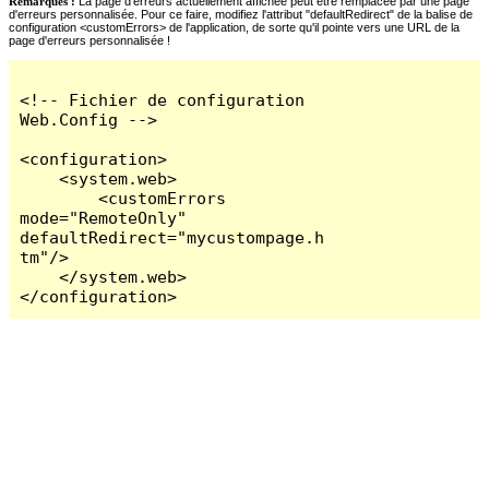
Remarques :
La page d'erreurs actuellement affichée peut être remplacée par une page
d'erreurs personnalisée. Pour ce faire, modifiez l'attribut "defaultRedirect" de la balise de
configuration <customErrors> de l'application, de sorte qu'il pointe vers une URL de la
page d'erreurs personnalisée !
<!-- Fichier de configuration 
Web.Config -->

<configuration>

    <system.web>

        <customErrors 
mode="RemoteOnly" 
defaultRedirect="mycustompage.h
tm"/>

    </system.web>

</configuration>