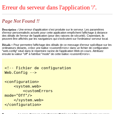
Erreur du serveur dans l'application '/'.
Page Not Found !!
Description :
Une erreur d'application s'est produite sur le serveur. Les paramètres
d'erreur personnalisés actuels pour cette application empêchent l'affichage à distance
des détails de l'erreur de l'application (pour des raisons de sécurité). Cependant, ils
peuvent être affichés par les navigateurs qui s'exécutent sur l'ordinateur serveur local.
Détails =
Pour permettre l'affichage des détails de ce message d'erreur spécifique sur les
ordinateurs distants, créez une balise <customErrors> dans un fichier de configuration
"web.config" situé dans le répertoire racine de l'application Web en cours. Attribuez
ensuite la valeur "off" à l'attribut "mode" de cette balise <customErrors>.
<!-- Fichier de configuration 
Web.Config -->

<configuration>

    <system.web>

        <customErrors 
mode="Off"/>

    </system.web>

</configuration>