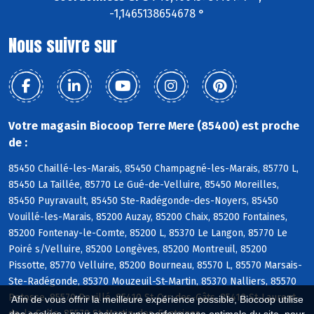
-1,1465138654678 °
Nous suivre sur
Votre magasin Biocoop Terre Mere (85400) est proche
de :
85450 Chaillé-les-Marais, 85450 Champagné-les-Marais, 85770 L,
85450 La Taillée, 85770 Le Gué-de-Velluire, 85450 Moreilles,
85450 Puyravault, 85450 Ste-Radégonde-des-Noyers, 85450
Vouillé-les-Marais, 85200 Auzay, 85200 Chaix, 85200 Fontaines,
85200 Fontenay-le-Comte, 85200 L, 85370 Le Langon, 85770 Le
Poiré s/Velluire, 85200 Longèves, 85200 Montreuil, 85200
Pissotte, 85770 Velluire, 85200 Bourneau, 85570 L, 85570 Marsais-
Ste-Radégonde, 85370 Mouzeuil-St-Martin, 85370 Nalliers, 85570
Petosse, 85570 Pouillé, 85410 St-Cyr-des-Gâts, 85410 St-Laurent-
Afin de vous offrir la meilleure expérience possible, Biocoop utilise
de-la-Salle, 85570 St-Martin-des-Fontaines