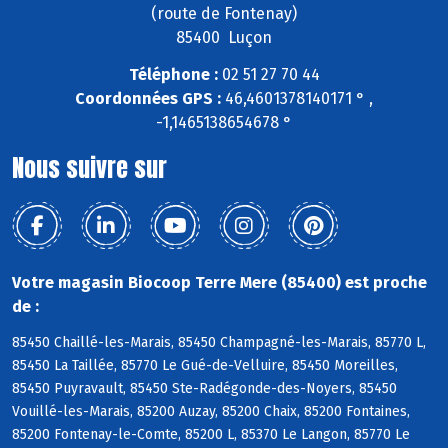
(route de Fontenay)
85400 Luçon
Téléphone :
02 51 27 70 44
Coordonnées GPS :
46,4601378140171 ° ,
-1,1465138654678 °
Nous suivre sur
Votre magasin Biocoop Terre Mere (85400) est proche
de :
85450 Chaillé-les-Marais, 85450 Champagné-les-Marais, 85770 L,
85450 La Taillée, 85770 Le Gué-de-Velluire, 85450 Moreilles,
85450 Puyravault, 85450 Ste-Radégonde-des-Noyers, 85450
Vouillé-les-Marais, 85200 Auzay, 85200 Chaix, 85200 Fontaines,
85200 Fontenay-le-Comte, 85200 L, 85370 Le Langon, 85770 Le