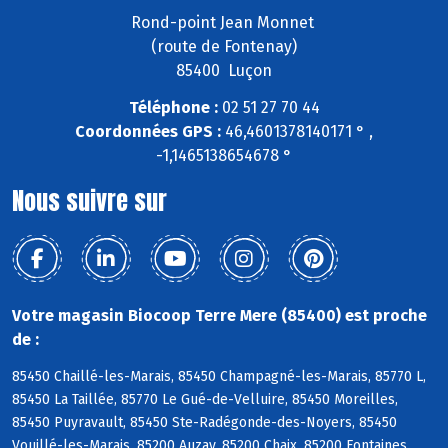
Rond-point Jean Monnet
(route de Fontenay)
85400 Luçon
Téléphone :
02 51 27 70 44
Coordonnées GPS :
46,4601378140171 ° ,
-1,1465138654678 °
Nous suivre sur
Votre magasin Biocoop Terre Mere (85400) est proche
de :
85450 Chaillé-les-Marais, 85450 Champagné-les-Marais, 85770 L,
85450 La Taillée, 85770 Le Gué-de-Velluire, 85450 Moreilles,
85450 Puyravault, 85450 Ste-Radégonde-des-Noyers, 85450
Vouillé-les-Marais, 85200 Auzay, 85200 Chaix, 85200 Fontaines,