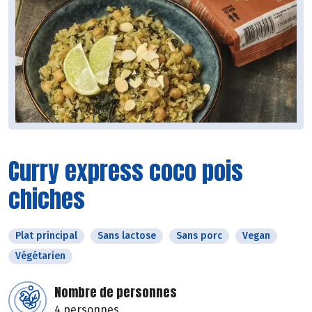
Curry express coco pois
chiches
Plat principal
Sans lactose
Sans porc
Vegan
Végétarien
Nombre de personnes
4 personnes