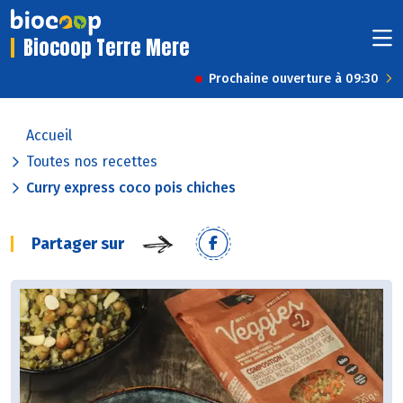
Biocoop Terre Mere
Prochaine ouverture à 09:30
Accueil
Toutes nos recettes
Curry express coco pois chiches
Partager sur