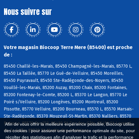
Nous suivre sur
Votre magasin Biocoop Terre Mere (85400) est proche
de :
85450 Chaillé-les-Marais, 85450 Champagné-les-Marais, 85770 L,
85450 La Taillée, 85770 Le Gué-de-Velluire, 85450 Moreilles,
85450 Puyravault, 85450 Ste-Radégonde-des-Noyers, 85450
Vouillé-les-Marais, 85200 Auzay, 85200 Chaix, 85200 Fontaines,
85200 Fontenay-le-Comte, 85200 L, 85370 Le Langon, 85770 Le
Poiré s/Velluire, 85200 Longèves, 85200 Montreuil, 85200
Pissotte, 85770 Velluire, 85200 Bourneau, 85570 L, 85570 Marsais-
Ste-Radégonde, 85370 Mouzeuil-St-Martin, 85370 Nalliers, 85570
Petosse, 85570 Pouillé, 85410 St-Cyr-des-Gâts, 85410 St-Laurent-
Afin de vous offrir la meilleure expérience possible, Biocoop utilise
de-la-Salle, 85570 St-Martin-des-Fontaines
des cookies : pour assurer une performance optimale du site, pour
récolter des statistiques afin d'analyser le trafic et la performance