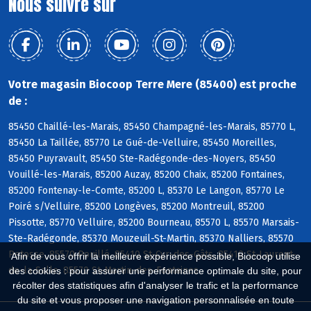
Nous suivre sur
Votre magasin Biocoop Terre Mere (85400) est proche
de :
85450 Chaillé-les-Marais, 85450 Champagné-les-Marais, 85770 L,
85450 La Taillée, 85770 Le Gué-de-Velluire, 85450 Moreilles,
85450 Puyravault, 85450 Ste-Radégonde-des-Noyers, 85450
Vouillé-les-Marais, 85200 Auzay, 85200 Chaix, 85200 Fontaines,
85200 Fontenay-le-Comte, 85200 L, 85370 Le Langon, 85770 Le
Poiré s/Velluire, 85200 Longèves, 85200 Montreuil, 85200
Pissotte, 85770 Velluire, 85200 Bourneau, 85570 L, 85570 Marsais-
Ste-Radégonde, 85370 Mouzeuil-St-Martin, 85370 Nalliers, 85570
Petosse, 85570 Pouillé, 85410 St-Cyr-des-Gâts, 85410 St-Laurent-
Afin de vous offrir la meilleure expérience possible, Biocoop utilise
de-la-Salle, 85570 St-Martin-des-Fontaines
des cookies : pour assurer une performance optimale du site, pour
récolter des statistiques afin d'analyser le trafic et la performance
du site et vous proposer une navigation personnalisée en toute