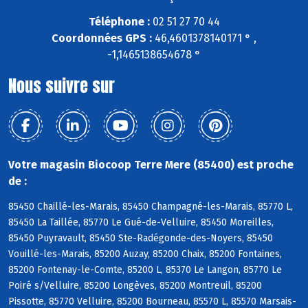
Téléphone :
02 51 27 70 44
Coordonnées GPS :
46,4601378140171 ° ,
-1,1465138654678 °
Nous suivre sur
Votre magasin Biocoop Terre Mere (85400) est proche
de :
85450 Chaillé-les-Marais, 85450 Champagné-les-Marais, 85770 L,
85450 La Taillée, 85770 Le Gué-de-Velluire, 85450 Moreilles,
85450 Puyravault, 85450 Ste-Radégonde-des-Noyers, 85450
Vouillé-les-Marais, 85200 Auzay, 85200 Chaix, 85200 Fontaines,
85200 Fontenay-le-Comte, 85200 L, 85370 Le Langon, 85770 Le
Poiré s/Velluire, 85200 Longèves, 85200 Montreuil, 85200
Pissotte, 85770 Velluire, 85200 Bourneau, 85570 L, 85570 Marsais-