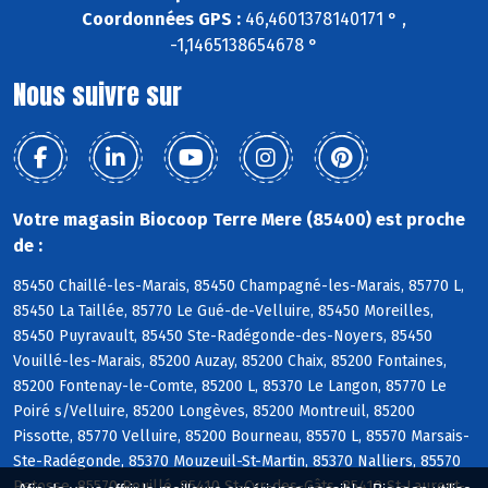
Coordonnées GPS :
46,4601378140171 ° ,
-1,1465138654678 °
Nous suivre sur
Votre magasin Biocoop Terre Mere (85400) est proche
de :
85450 Chaillé-les-Marais, 85450 Champagné-les-Marais, 85770 L,
85450 La Taillée, 85770 Le Gué-de-Velluire, 85450 Moreilles,
85450 Puyravault, 85450 Ste-Radégonde-des-Noyers, 85450
Vouillé-les-Marais, 85200 Auzay, 85200 Chaix, 85200 Fontaines,
85200 Fontenay-le-Comte, 85200 L, 85370 Le Langon, 85770 Le
Poiré s/Velluire, 85200 Longèves, 85200 Montreuil, 85200
Pissotte, 85770 Velluire, 85200 Bourneau, 85570 L, 85570 Marsais-
Ste-Radégonde, 85370 Mouzeuil-St-Martin, 85370 Nalliers, 85570
Petosse, 85570 Pouillé, 85410 St-Cyr-des-Gâts, 85410 St-Laurent-