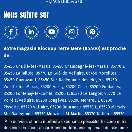
-1,1465138654678 °
Nous suivre sur
Votre magasin Biocoop Terre Mere (85400) est proche
de :
85450 Chaillé-les-Marais, 85450 Champagné-les-Marais, 85770 L,
85450 La Taillée, 85770 Le Gué-de-Velluire, 85450 Moreilles,
85450 Puyravault, 85450 Ste-Radégonde-des-Noyers, 85450
Vouillé-les-Marais, 85200 Auzay, 85200 Chaix, 85200 Fontaines,
85200 Fontenay-le-Comte, 85200 L, 85370 Le Langon, 85770 Le
Poiré s/Velluire, 85200 Longèves, 85200 Montreuil, 85200
Pissotte, 85770 Velluire, 85200 Bourneau, 85570 L, 85570 Marsais-
Ste-Radégonde, 85370 Mouzeuil-St-Martin, 85370 Nalliers, 85570
Petosse, 85570 Pouillé, 85410 St-Cyr-des-Gâts, 85410 St-Laurent-
Afin de vous offrir la meilleure expérience possible, Biocoop utilise
de-la-Salle, 85570 St-Martin-des-Fontaines
des cookies : pour assurer une performance optimale du site, pour